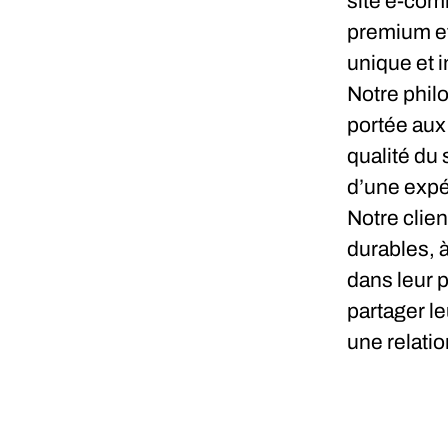
site e-com
premium et
unique et i
Notre philo
portée aux 
qualité du 
d’une expé
Notre clie
durables, 
dans leur 
partager le
une relatio