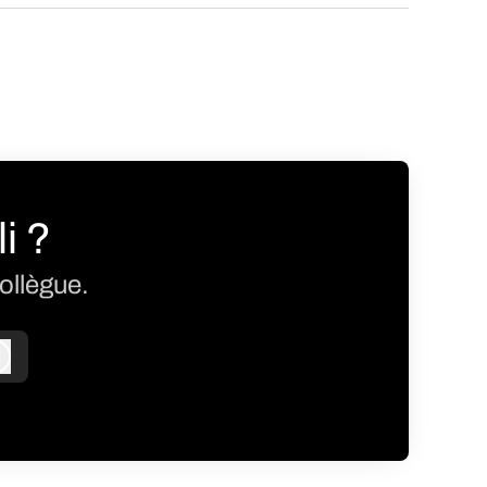
i ?
ollègue.
Connexion