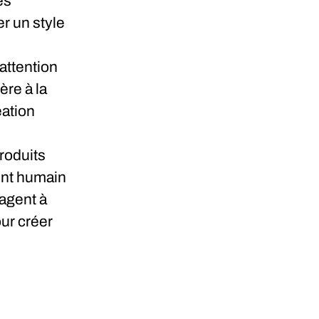
es
r un style
’attention
ère à la
éation
roduits
ent humain
agent à
our créer