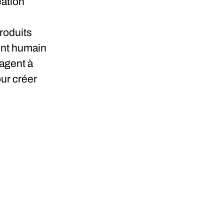
éation
roduits
ent humain
agent à
our créer