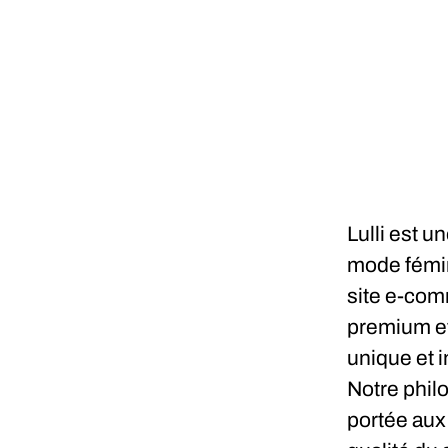
Lulli est u
mode fémini
site e-com
premium et
unique et i
Notre philo
portée aux 