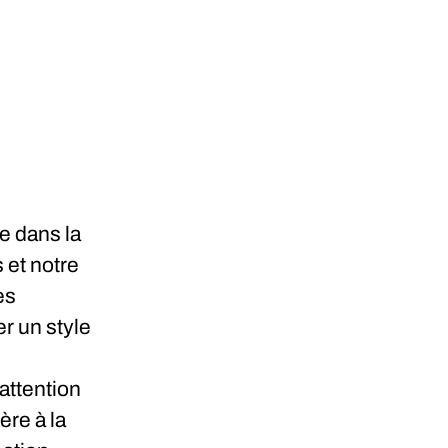
e dans la
 et notre
es
r un style
’attention
ère à la