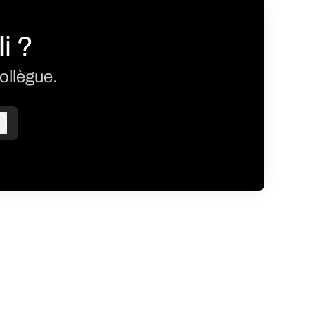
i ?
ollègue.
Connexion